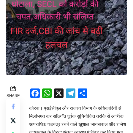
Facebook
WhatsApp
X
Telegram
Share
SHARE
कोरबा। एसईसीएल और राजस्व विभाग के अधिकारियों से
मिलीभगत कर साँठगाँठ पूर्वक सुनियोजित तरीके से आर्थिक
आपराधिक षडयंत्र रचने वाले खुशाल जायसवाल और राजेश
जायसवाल के विरुद्ध अंततः अपराध पंजीबद्ध कर लिया गया