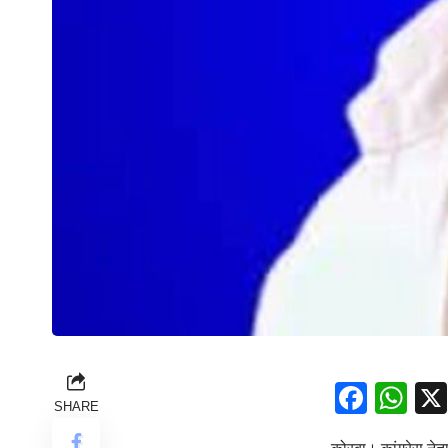
Face
Wh
SHARE