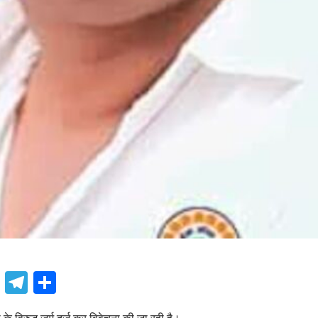
book
atsApp
X
Telegram
Share