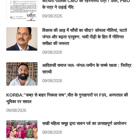
कटघोरा पालिका CMO का रहस्यमयी पत्र ! उधर, PMO
के पत्र ने उड़ाई नींद
09/08/2026
विकास की आड़ में साँसों का सौदा? कोयला नीतियां, घटते
जंगल और बढ़ता प्रदूषण: भावी पीढ़ी के हित में नीतिगत
समीक्षा की जरूरत
09/08/2026
आदिवासी समाज जल- जंगल-जमीन के सच्चे रक्षक : जितेंद्र
सारथी
09/08/2026
KORBA:”कब्र से बाहर निकला सच”,मौत के गुनाहगारों पर FIR, अस्पताल की
भूमिका पर सवाल
09/08/2026
सखी महिला समूह द्वारा सावन पर्व का उत्साहपूर्ण आयोजन
08/08/2026