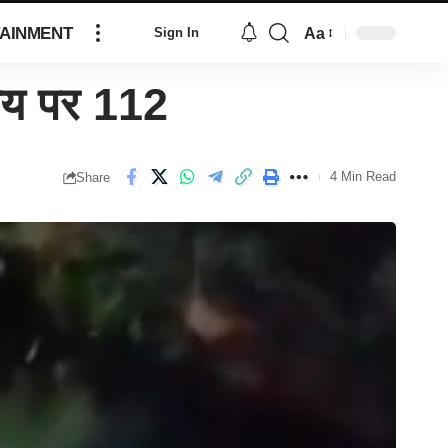
AINMENT
Aa
Sign In
य पर 112
4 Min Read
Share