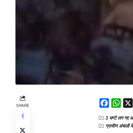
Face
Wh
SHARE
👉🏻 3 घण्टे लग गए आ
👉🏻 ग्रामीण अंचलों 